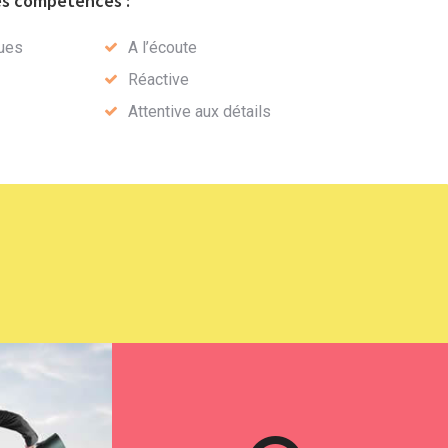
es compétences :
ues
A l’écoute
Réactive
Attentive aux détails
Site WordPress et