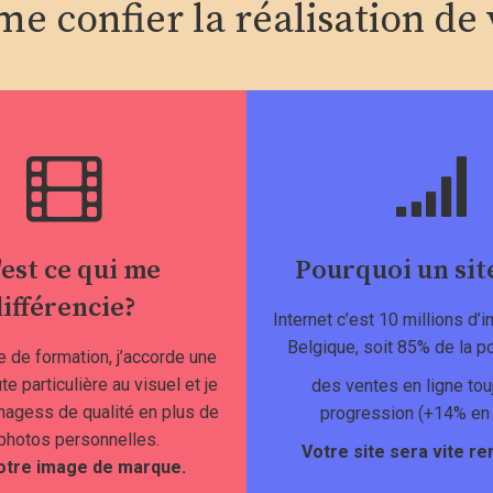
e confier la réalisation de v
'est ce qui me
Pourquoi un sit
ifférencie?
Internet c’est 10 millions d’
Belgique, soit 85% de la po
 de formation, j’accorde une
te particulière au visuel et je
des ventes en ligne tou
magess de qualité en plus de
progression (+14% en
photos personnelles.
Votre site sera vite ren
otre image de marque.