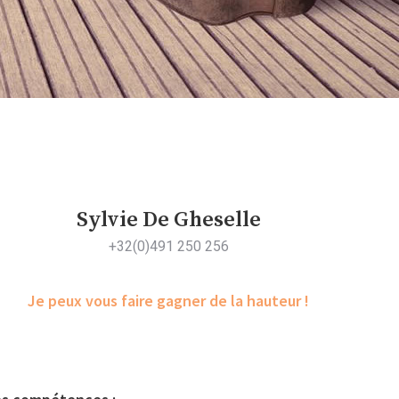
Sylvie De Gheselle
+32(0)491 250 256
Je peux vous faire gagner de la hauteur !